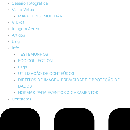
Sessão Fotográfica
Visita Virtual
MARKETING IMOBILIÁRIO
VIDEO
Imagem Aérea
Artigos
blog
Info
TESTEMUNHOS
ECO COLLECTION
Faqs
UTILIZAÇÃO DE CONTEÚDOS
DIREITOS DE IMAGEM PRIVACIDADE E PROTEÇÃO DE
DADOS
NORMAS PARA EVENTOS & CASAMENTOS
Contactos