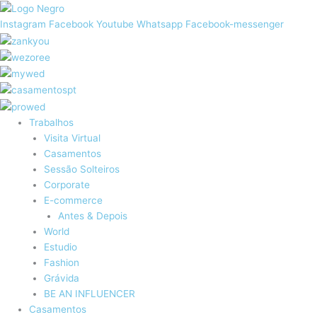
Skip
to
Instagram
Facebook
Youtube
Whatsapp
Facebook-messenger
content
Trabalhos
Visita Virtual
Casamentos
Sessão Solteiros
Corporate
E-commerce
Antes & Depois
World
Estudio
Fashion
Grávida
BE AN INFLUENCER
Casamentos